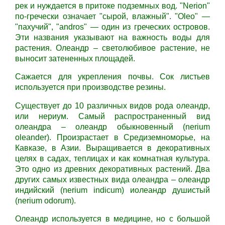
рек и нуждается в притоке подземных вод. "Nerion"
по-гречески означает "сырой, влажный". "Oleo" —
"пахучий", "andros" — один из греческих островов.
Эти названия указывают на важность воды для
растения. Олеандр – светолюбивое растение, не
выносит затененных площадей.
Сажается для укрепления почвы. Сок листьев
используется при производстве резины.
Существует до 10 различных видов рода олеандр,
или нериум. Самый распространенный вид
олеандра – олеандр обыкновенный (nerium
oleander). Произрастает в Средиземноморье, на
Кавказе, в Азии. Выращивается в декоративных
целях в садах, теплицах и как комнатная культура.
Это одно из древних декоративных растений. Два
других самых известных вида олеандра – олеандр
индийский (nerium indicum) иолеандр душистый
(nerium odorum).
Олеандр используется в медицине, но с большой