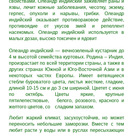
свойствами.
Олеандр индийский
заживляет раны и
язвы, лечит кожные заболевания, чесотку, экзему,
герпес, опухоли и нарывы, грибки.
Олеандр
индийский
оказывает противораковое действие,
противоядие от укусов змей и репеллент
насекомых.
Олеандр индийский
используется в
малых дозах, высоко токсичен и ядовит
Олеандр индийский — вечнозеленый кустарник до
4 м высотой семейства куртовых. Родина – Индия,
произрастает по всей территории страны, а также в
других странах Южной и Юго-Восточной Азии и в
некоторых частях Европы. Имеет ветвящиеся
стебли буроватого цвета, листья жесткие, гладкие,
длиной 10-15 см и до 3 см шириной. Цветет с июня
по октябрь. Цветы яркие, крупные
пятилепестковые, белого, розового, красного и
желтого цветов, со сладким запахом.
Любит жаркий климат, засухоустойчив, но может
переносить небольшие заморозки. Вместе с тем
любит расти у воды или в руслах пересыхающих