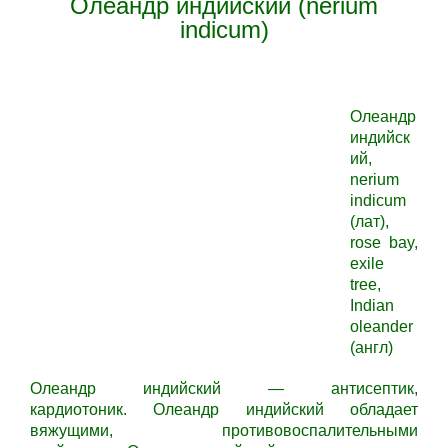
Олеандр индийский (nerium
indicum)
Олеандр
индийск
ий,
nerium
indicum
(лат),
rose bay,
exile
tree,
Indian
oleander
(англ)
Олеандр индийский —
антисептик,
кардиотоник.
Олеандр индийский
обладает
вяжущими, противовоспалительными