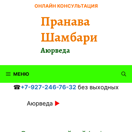
Перейти
ОНЛАЙН КОНСУЛЬТАЦИЯ
к
Пранава
содержимому
Шамбари
Аюрведа
МЕНЮ
☎
+7-927-246-76-32
без выходных
Аюрведа
►