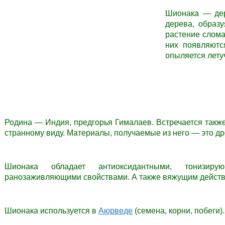
Шионака — дер
дерева, образ
растение слома
них появляютс
опыляется лет
Родина — Индия, предгорья Гималаев. Встречается такж
странному виду. Материалы, получаемые из него — это др
Шионака обладает антиоксидантными, тонизируюм
ранозаживляющими свойствами. А также вяжущим действ
Шионака используется в
Аюрведе
(семена, корни, побеги)