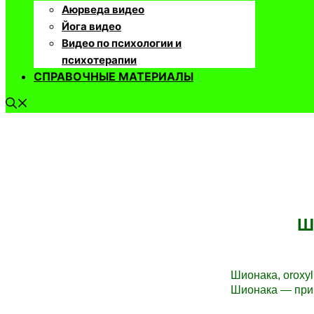
Аюрведа видео
Йога видео
Видео по психологии и
психотерапии
СПРАВОЧНЫЕ МАТЕРИАЛЫ
Ш
Шионака, oroxylu
Шионака —
при