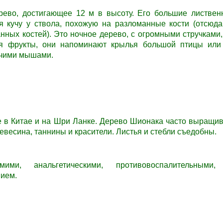
ево, достигающее 12 м в высоту. Его большие листвен
уя кучу у ствола, похожую на разломанные кости (отсюд
нных костей). Это ночное дерево, с огромными стручками,
я фрукты, они напоминают крылья большой птицы или
учими мышами.
е в Китае и на Шри Ланке. Дерево
Шионака
часто выращив
евесина, таннины и красители. Листья и стебли съедобны.
ими, анальгетическими, противовоспалительными, 
ием.
.