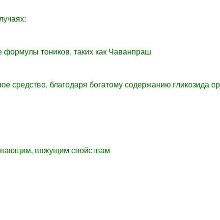
лучаях:
ые формулы тоников, таких как Чаванпраш
ое средство, благодаря богатому содержанию гликозида о
гивающим, вяжущим свойствам