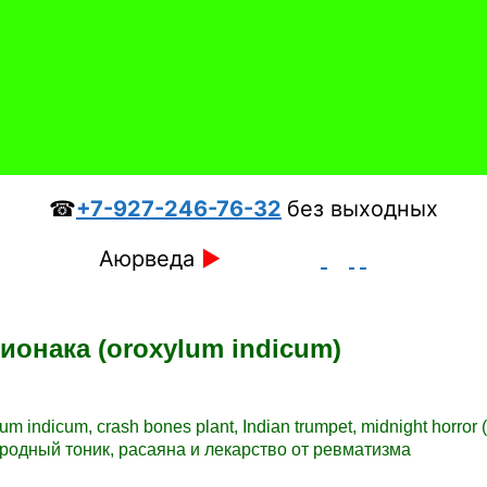
☎
+7-927-246-76-32
без выходных
Аюрведа
►
ионака (oroxylum indicum)
m indicum, crash bones plant, Indian trumpet, midnight horror
родный тоник, расаяна и лекарство от ревматизма