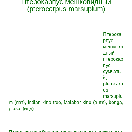
Птерокарпус мешковидный
(pterocarpus marsupium)
Птерока
рпус
мешкови
дный,
птерокар
пус
сумчаты
й,
pterocarp
us
marsupiu
m (лат), Indian kino tree, Malabar kino (англ), benga,
piasal (инд)