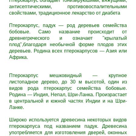
Птерокарпус
обладает тонизируюшими, вяжущими,
антисептическими, противовоспалительными
свойствами, традиционное лекарство от диабета
Птерокарпус, падук — род деревьев семейства
бобовые. Само название происходит от
древнегреческого и означает "крылатый
плод",благодаря необычной форме плодов этих
деревьев. Родина всех птерокарпусов — Азия или
Африка.
Птерокарпус мешковидный — крупное
листопадное дерево, до 30 м высотой, один из
видов рода птерокарпус семейства бобовые.
Родина — Индия, Непал, Шри-Ланка. Произрастает
в центральной и южной частях Индии и на Шри-
Ланке.
Широко используется древесина некоторых видов
птерокарпуса под названием падук. Древесина
употребляется для изготовления дверей, оконных