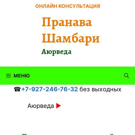
Перейти
ОНЛАЙН КОНСУЛЬТАЦИЯ
к
Пранава
содержимому
Шамбари
Аюрведа
МЕНЮ
☎
+7-927-246-76-32
без выходных
Аюрведа
►