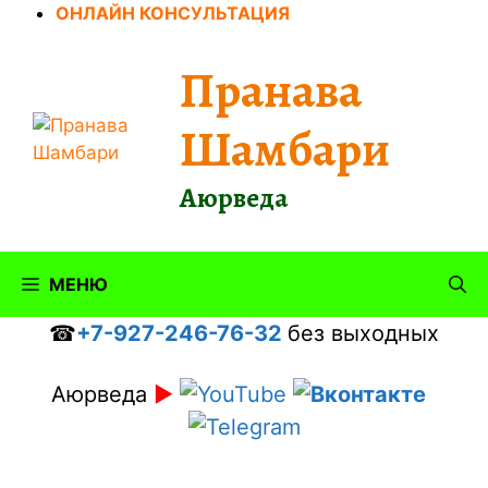
Перейти
ОНЛАЙН КОНСУЛЬТАЦИЯ
к
содержимому
Пранава
Шамбари
Аюрведа
МЕНЮ
☎
+7-927-246-76-32
без выходных
Аюрведа
►