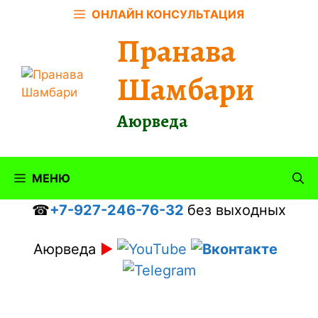
Перейти
ОНЛАЙН КОНСУЛЬТАЦИЯ
к
Пранава
содержимому
Шамбари
Аюрведа
МЕНЮ
☎
+7-927-246-76-32
без выходных
Аюрведа
►