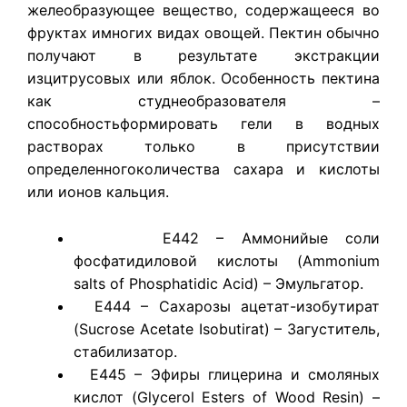
желеобразующее вещество, содержащееся во
фруктах имногих видах овощей. Пектин обычно
получают в результате экстракции
изцитрусовых или яблок. Особенность пектина
как студнеобразователя –
способностьформировать гели в водных
растворах только в присутствии
определенногоколичества сахара и кислоты
или ионов кальция.
E442 – Аммонийые соли
фосфатидиловой кислоты (Ammonium
salts of Phosphatidic Acid) – Эмульгатор.
E444 – Сахарозы ацетат-изобутират
(Sucrose Acetate Isobutirat) – Загуститель,
стабилизатор.
E445 – Эфиры глицерина и смоляных
кислот (Glycerol Esters of Wood Resin) –