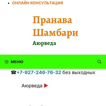
Перейти
ОНЛАЙН КОНСУЛЬТАЦИЯ
к
содержимому
Пранава
Шамбари
Аюрведа
МЕНЮ
☎
+7-927-246-76-32
без выходных
Аюрведа
►