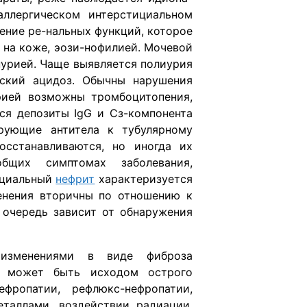
ллергическом интерстициальном
ение ре-нальных функций, которое
 на коже, эози-нофилией. Мочевой
нурией. Чаще выявляется полиурия
еский ацидоз. Обычны нарушения
рией возможны тромбоцитопения,
ся депозиты IgG и Сз-компонента
рующие антитела к тубулярному
осстанавливаются, но иногда их
бщих симптомах заболевания,
ициальный
нефрит
характеризуется
енения вторичны по отношению к
ю очередь зависит от обнаружения
 изменениями в виде фиброза
ие может быть исходом острого
ефропатии, рефлюкс-нефропатии,
еталлами, воздействии радиации,