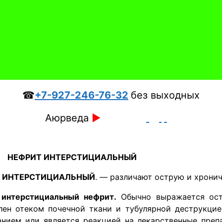
☎
+7-927-246-76-32
без выходных
Аюрведа
►
НЕФРИТ ИНТЕРСТИЦИАЛЬНЫЙ
 ИНТЕРСТИЦИАЛЬНЫЙ
. — различают острую и хрони
 интерстициальный нефрит
.
Обычно выражается ост
лен отеком почечной ткани и тубулярной деструкци
анием или является реакцией на лекарственные преп