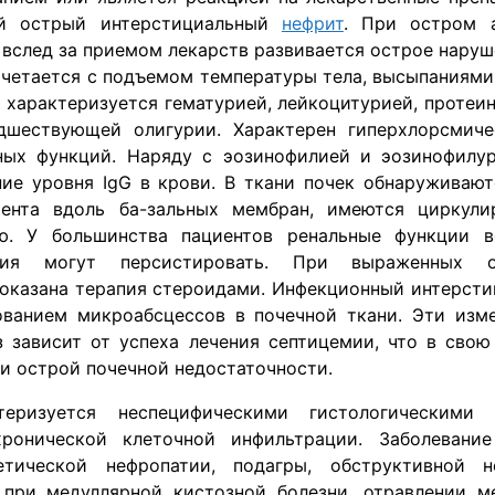
ий острый интерстициальный
нефрит
. При остром а
 вслед за приемом лекарств развивается острое наруш
очетается с подъемом температуры тела, высыпаниями
 характеризуется гематурией, лейкоцитурией, протеи
дшествующей олигурии. Характерен гиперхлорсмич
ных функций. Наряду с эозинофилией и эозинофилу
ие уровня IgG в крови. В ткани почек обнаруживают
ента вдоль ба-зальных мембран, имеются циркули
ю. У большинства пациентов ренальные функции в
ния могут персистировать. При выраженных о
показана терапия стероидами. Инфекционный интерст
ванием микроабсцессов в почечной ткани. Эти изм
з зависит от успеха лечения септицемии, что в сво
ри острой почечной недостаточности.
еризуется неспецифическими гистологическими
хронической клеточной инфильтрации. Заболеван
етической нефропатии, подагры, обструктивной н
 при медуллярной кистозной болезни, отравлении м