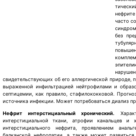
тическ
нефрите
часто с
синдром
без пре
тубуляр
повышен
комплем
эпители
наруше
свидетельствующих об его аллергической природе, 
выраженной инфильтрацией нейтрофилами и образо
септицемии, как правило, стафилококковой. Прогно
источника инфекции. Может потребоваться диализ п
Нефрит интерстициальный хронический.
Характ
интерстициальной ткани, атрофии канальцев и 
интерстициального нефрита, проявлением анальг
балканской нефропатии, а также может развиться