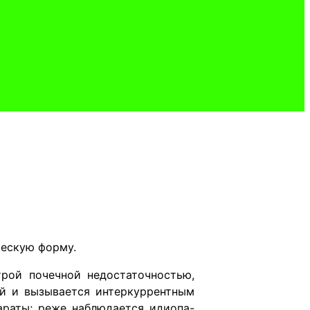
ческую форму.
рой почечной недостаточностью,
ей и вызывается интеркуррентным
араты; реже наблюдается идиопа-