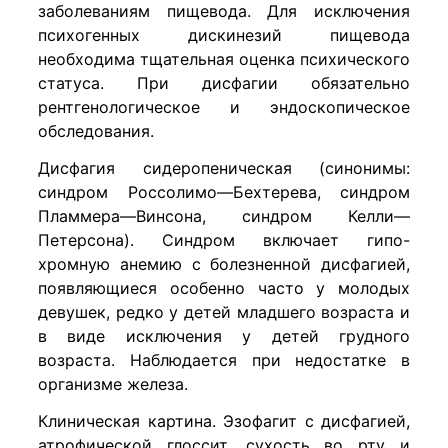
заболеваниям пищевода. Для исключения
психогенных дискинезий пищевода
необходима тщательная оценка психического
статуса. При дисфагии обязательно
рентгенологическое и эндоскопическое
обследования.
Дисфагия сидеропеническая (синонимы:
синдром Россолимо—Бехтерева, синдром
Пламмера—Винсона, синдром Келли—
Петерсона). Синдром включает гипо-
хромную анемию с болезненной дисфагией,
появляющиеся особенно часто у молодых
девушек, редко у детей младшего возраста и
в виде исключения у детей грудного
возраста. Наблюдается при недостатке в
организме железа.
Клиническая картина. Эзофагит с дисфагией,
атрофической глоссит, сухость во рту и