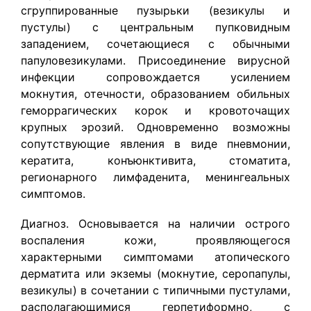
сгруппированные пузырьки (везикулы и
пустулы) с центральным пупковидным
западением, сочетающиеся с обычными
папуловезикулами. Присоединение вирусной
инфекции сопровождается усилением
мокнутия, отечности, образованием обильных
геморрагических корок и кровоточащих
крупных эрозий. Одновременно возможны
сопутствующие явления в виде пневмонии,
кератита, конъюнктивита, стоматита,
регионарного лимфаденита, менингеальных
симптомов.
Диагноз. Основывается на наличии острого
воспаления кожи, проявляющегося
характерными симптомами атопического
дерматита или экземы (мокнутие, серопапулы,
везикулы) в сочетании с типичными пустулами,
располагающимися герпетиформно, с