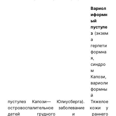
Вариол
иформн
ый
пустуле
з
(экзем
а
герпети
формна
я,
синдро
м
Капози,
вариоли
формны
й
пустулез Капози— Юлиусберга). Тяжелое
островоспалительное заболевание кожи у
детей грудного и раннего