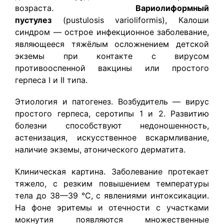
возраста.
Вариолиформный
пустулез
(pustulosis varioliformis), Калоши
синдром — острое инфекционное заболевание,
являющееся тяжёлым осложнением детской
экземы при контакте с вирусом
противооспенной вакцины или простого
герпеса I и II типа.
Этиология и патогенез. Возбудитель — вирус
простого герпеса, серотипы 1 и 2. Развитию
болезни способствуют недоношенность,
астенизация, искусственное вскармливание,
наличие экземы, атонического дерматита.
Клиническая картина. Заболевание протекает
тяжело, с резким повышением температуры
тела до 38—39 °С, с явлениями интоксикации.
На фоне эритемы и отечности с участками
мокнутия появляются множественные