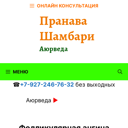
Перейти
ОНЛАЙН КОНСУЛЬТАЦИЯ
к
Пранава
содержимому
Шамбари
Аюрведа
МЕНЮ
☎
+7-927-246-76-32
без выходных
Аюрведа
►
Фолликулярная ангина