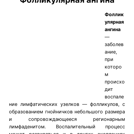
Фоллик
улярная
ангина
—
заболев
ание,
при
которо
м
происхо
дит
воспале
ние лимфатических узелков — фолликулов, с
образованием гнойничков небольшого размера
и сопровождающееся регионарным
лимфаденитом. Воспалительный процесс
может развиваться и в других скоплениях