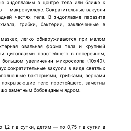
не эндоплазмы в центре тела или ближе к
ро — макронуклеус. Сократительные вакуоли
дней частях тела. В эндоплазме паразита
хмала, грибки, бактерии, заключенные в
х мазках, легко обнаруживаются при малом
актерная овальная форма тела и крупный
ри цитоплазмы простейшего в поперечном,
 большом увеличении микроскопа (10х40).
ус,сократительные вакуоли в виде светлых
аполненные бактериями, грибками, зернами
, покрывающие тело простейшего, заметны
орошо заметным бобовидным ядром.
,2 г в сутки, детям — по 0,75 г в сутки в