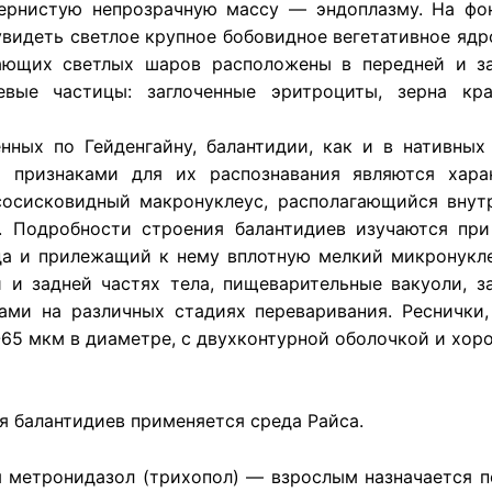
ернистую непрозрачную массу — эндоплазму. На фо
увидеть светлое крупное бобовидное вегетативное яд
ающих светлых шаров расположены в передней и за
вые частицы: заглоченные эритроциты, зерна кра
енных по Гейденгайну, балантидии, как и в нативны
и признаками для их распознавания являются хар
осисковидный макронуклеус, располагающийся внут
. Подробности строения балантидиев изучаются при
да и прилежащий к нему вплотную мелкий микронукле
 и задней частях тела, пищеварительные вакуоли, з
ами на различных стадиях переваривания. Реснички
0-65 мкм в диаметре, с двухконтурной оболочкой и х
я балантидиев применяется среда Райса.
метронидазол (трихопол) — взрослым назначается по 1