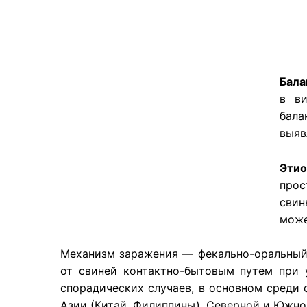
Бала
в ви
бала
выяв
Этио
прос
свин
може
Механизм заражения — фекально-оральный, 
от свиней контактно-бытовым путем при 
спорадических случаев, в основном среди 
Азии (Китай, Филиппины), Северной и Южной 