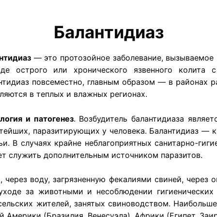
Балантидиаз
нтидиаз
— это протозойное заболевание, вызываемое
де острого или хронического язвенного колита с
нтидиаз повсеместно, главным образом — в районах р
ляются в теплых и влажных регионах.
логия и патогенез
. Возбудитель балантидиаза являе
тейших, паразитирующих у человека. Балантидиаз — к
ьи. В случаях крайне неблагоприятных санитарно-гиг
т служить дополнительным источником паразитов.
через воду, загрязненную фекалиями свиней, через 
уходе за животными и несоблюдении гигиенических 
сельских жителей, занятых свиноводством. Наибольше
Америки (Бразилия, Венесуэла), Африки (Египет, Заир,