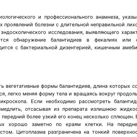
иологического и профессионального анамнеза, указ
их проявлений болезни с длительной неправильной ли
х эндоскопического исследования, выявляющего харак
ется обнаружение балантидиев в фекалиях или
ится с бактериальной дизентерией, кишечным амеби
ть вегетативные формы балантидиев, длина которых с
я, легко меняя форму тела и вращаясь вокруг продоль
икроскопа. Если необходимо рассмотреть балантид
амедлить, отсасывая из препарата излишнюю жидкос
 передний более узкий его конец несколько сплющен.
рых хорошо заметно по краям клетки. На передн
истом. Цитоплазма разграничена на тонкий поверхн