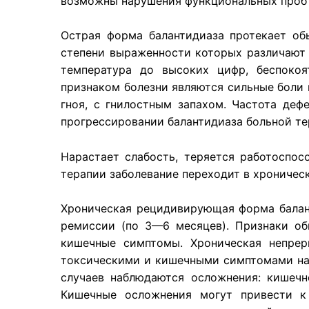
возможны нарушения функциональных проб 
Острая форма балантидиаза протекает о
степени выраженности которых различают 
температура до высоких цифр, беспокоя
признаком болезни являются сильные боли 
гноя, с гнилостным запахом. Частота де
прогрессировании балантидиаза больной те
Нарастает слабость, теряется работоспо
терапии заболевание переходит в хроничес
Хроническая рецидивирующая форма балант
ремиссии (по 3—6 месяцев). Признаки о
кишечные симптомы. Хроническая непре
токсическими и кишечными симптомами на 
случаев наблюдаются осложнения: кишечн
Кишечные осложнения могут привести к