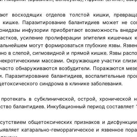
ают восходящих отделов толстой кишки, превраща
 кишке. Паразитирование балантидиев может не с
уронидазы инфузории приобретают возможность внедри
астков, усиление пролиферации эпителия кишечных к
дальнейшем могут формироваться глубокие язвы. Язв
но в слепой, сигмовидной и прямой кишке. Язвы расп
 некротическими массами. Окружающие участки слизи
 часто обнаруживаются возбудители. Поражаются мез
и. Паразитирование балантидиев, воспалительные про
етоксического синдрома в клинике заболевания.
 протекать в субклинической, острой, хронической
ство балантидиев. Инкубационный период составляет 1
сутствием общетоксических признаков и дисфункции
ыявляет катарально-геморрагическое и язвенное пор