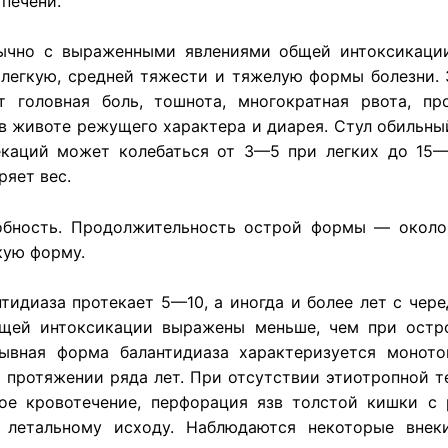
печени.
бычно с выраженными явлениями общей интоксикации
легкую, средней тяжести и тяжелую формы болезни. 
т головная боль, тошнота, многократная рвота, пр
в животе режущего характера и диарея. Стул обильный
фекаций может колебаться от 3—5 при легких до 15
ряет вес.
собность. Продолжительность острой формы — около
кую форму.
идиаза протекает 5—10, а иногда и более лет с чер
бщей интоксикации выражены меньше, чем при остро
рывная форма балантидиаза характеризуется монот
протяжении ряда лет. При отсутствии этиотропной те
ое кровотечение, перфорация язв толстой кишки с р
 летальному исходу. Наблюдаются некоторые внек