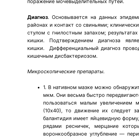
поражение мочевыделительных путей.
Диагноз
. Основывается на данных эпидем
районах и контакт со свиньями; клиническ
стулом с гнилостным запахом; результата
кишки. Подтверждением диагноза явля
кишки. Дифференциальный диагноз провод
кишечным дисбактериозом.
Микроскопические препараты.
1. В нативном мазке можно обнаружи
мкм. Они весьма быстро передвигаютс
пользоваться малым увеличением м
(10х40), то движение их следует з
балантидия имеет яйцевидную форму,
рядами ресничек, мерцание кото
воронкообразное углубление — пер