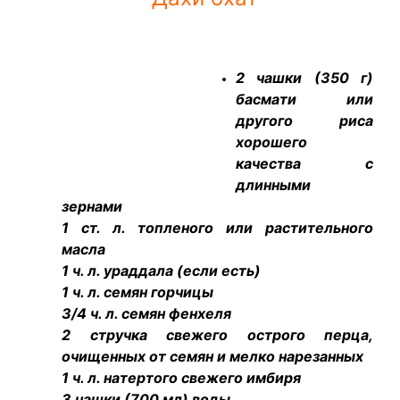
2 чашки (350 г)
басмати или
другого риса
хорошего
качества с
длинными
зернами
1 ст. л. топленого или растительного
масла
1 ч. л. ураддала (если есть)
1 ч. л. семян горчицы
3/4 ч. л. семян фенхеля
2 стручка свежего острого перца,
очищенных от семян и мелко нарезанных
1 ч. л. натертого свежего имбиря
3 чашки (700 мл) воды