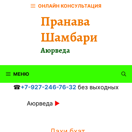
Перейти
ОНЛАЙН КОНСУЛЬТАЦИЯ
к
Пранава
содержимому
Шамбари
Аюрведа
МЕНЮ
☎
+7-927-246-76-32
без выходных
Аюрведа
►
Дахи бхат