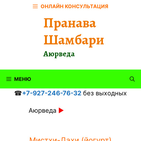
Перейти
ОНЛАЙН КОНСУЛЬТАЦИЯ
к
Пранава
содержимому
Шамбари
Аюрведа
МЕНЮ
☎
+7-927-246-76-32
без выходных
Аюрведа
►
Мистхи-Дахи (йогурт)