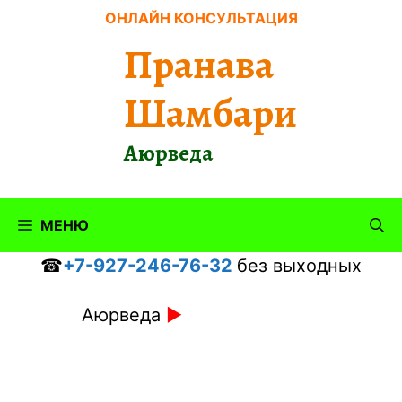
Перейти
ОНЛАЙН КОНСУЛЬТАЦИЯ
к
Пранава
содержимому
Шамбари
Аюрведа
МЕНЮ
☎
+7-927-246-76-32
без выходных
Аюрведа
►