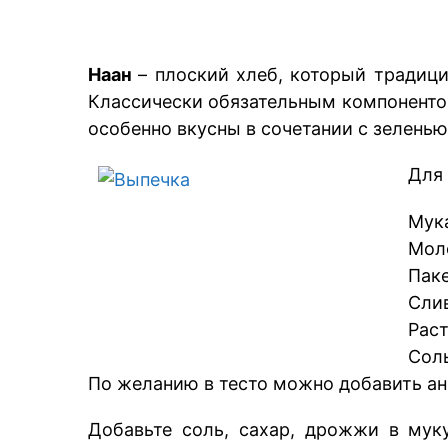
Наан
– плоский хлеб, который традици
Классически обязательным компонентом
особенно вкусны в сочетании с зеленью
Для 
Мука
Моло
Пак
Слив
Раст
Соль
По желанию в тесто можно добавить ан
Добавьте соль, сахар, дрожжи в мук