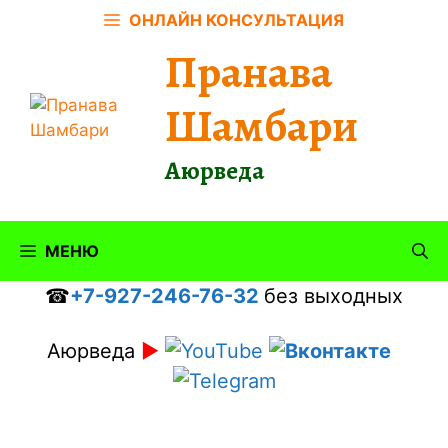
Перейти
ОНЛАЙН КОНСУЛЬТАЦИЯ
к
Пранава
содержимому
Шамбари
Аюрведа
МЕНЮ
☎
+7-927-246-76-32
без выходных
Аюрведа
►