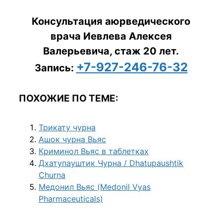
Консультация аюрведического
врача Иевлева Алексея
Валерьевича, стаж 20 лет.
+7-927-246-76-32
Запись:
ПОХОЖИЕ ПО ТЕМЕ:
Трикату чурна
Ашок чурна Вьяс
Криминол Вьяс в таблетках
Дхатупауштик Чурна / Dhatupaushtik
Churna
Медонил Вьяс (Medonil Vyas
Pharmaceuticals)