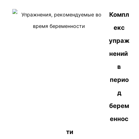
Компл
екс
упраж
нений
в
перио
д
берем
еннос
ти