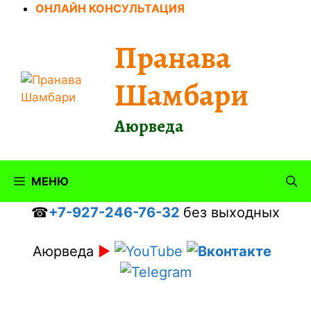
Перейти
ОНЛАЙН КОНСУЛЬТАЦИЯ
к
содержимому
Пранава
Шамбари
Аюрведа
МЕНЮ
☎
+7-927-246-76-32
без выходных
Аюрведа
►