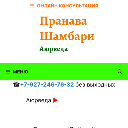
Перейти
ОНЛАЙН КОНСУЛЬТАЦИЯ
к
Пранава
содержимому
Шамбари
Аюрведа
МЕНЮ
☎
+7-927-246-76-32
без выходных
Аюрведа
►