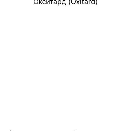
Окситард (Oxitard)