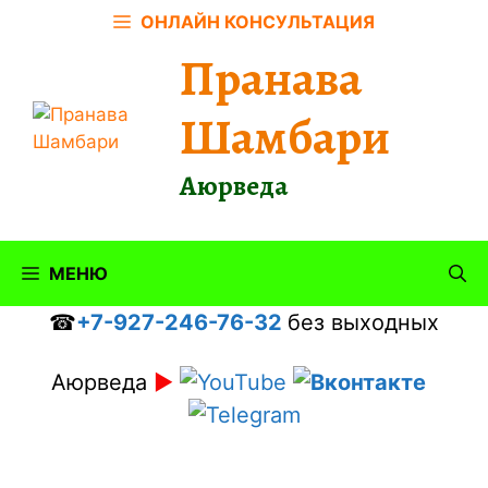
Перейти
ОНЛАЙН КОНСУЛЬТАЦИЯ
к
Пранава
содержимому
Шамбари
Аюрведа
МЕНЮ
☎
+7-927-246-76-32
без выходных
Аюрведа
►