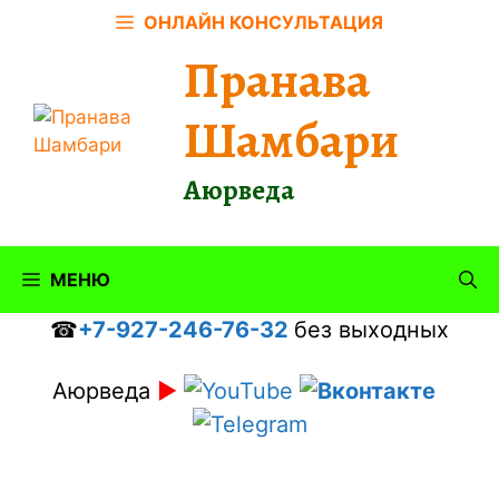
Перейти
ОНЛАЙН КОНСУЛЬТАЦИЯ
к
Пранава
содержимому
Шамбари
Аюрведа
МЕНЮ
☎
+7-927-246-76-32
без выходных
Аюрведа
►