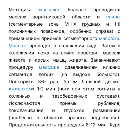
Методика
массажа
. Вначале проводится
массаж воротниковой области и
спины
(сегментарные зоны VIII-X грудных и I-II
поясничных поз­вонков, особенно справа) с
применением приемов сегментарного
мас­сажа
.
Массаж
проводят в положении сидя. Затем в
положении лежа на спине проводят массаж
живота и косых мышц живота. Заканчива­ют
процедуру
массажа
сдавливанием нижних
сегментов легких (на выдохе больного).
Повторить 3-5 раз. Затем больной дышит
«
живо­том
» 1-2 мин (ноги при этом согнуты в
коленных и тазобедренных суставах).
Исключаются приемы: рубление,
поколачивание и глубокое разминание
(особенно в области правого подреберья).
Продолжитель­ность процедуры 8-12 мин. Курс