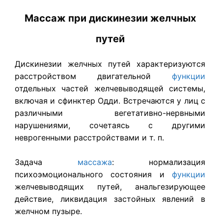
Массаж при дискинезии желчных
путей
Дискинезии желчных путей характери­зуются
расстройством двигательной
функции
отдельных частей желче­выводящей системы,
включая и сфинктер Одди. Встречаются у лиц с
различными вегетативно-нервными
нарушениями, сочетаясь с други­ми
неврогенными расстройствами и т. п.
Задача
массажа
: нормализация
психоэмоционального состояния и
функции
желчевыводящих путей, анальгезирующее
действие, ликви­дация застойных явлений в
желчном пузыре.