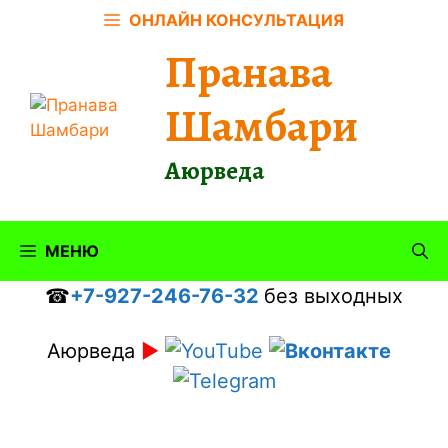
Перейти
ОНЛАЙН КОНСУЛЬТАЦИЯ
к
Пранава
содержимому
Шамбари
Аюрведа
МЕНЮ
☎
+7-927-246-76-32
без выходных
Аюрведа
►