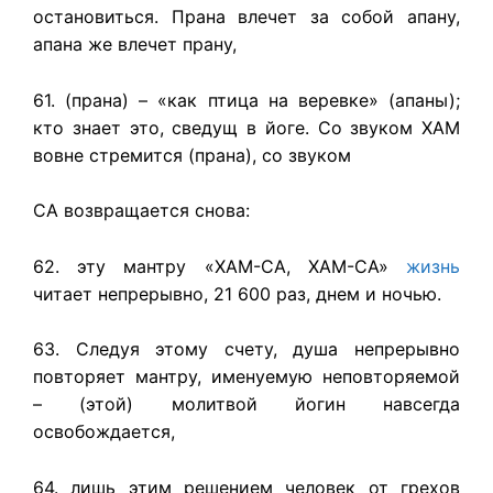
остановиться. Прана влечет за собой апану,
апана же влечет прану,
61. (прана) – «как птица на веревке» (апаны);
кто знает это, сведущ в йоге. Со звуком ХАМ
вовне стремится (прана), со звуком
СА возвращается снова:
62. эту мантру «ХАМ-СА, ХАМ-СА»
жизнь
читает непрерывно, 21 600 раз, днем и ночью.
63. Следуя этому счету, душа непрерывно
повторяет мантру, именуемую неповторяемой
– (этой) молитвой йогин навсегда
освобождается,
64. лишь этим решением человек от грехов