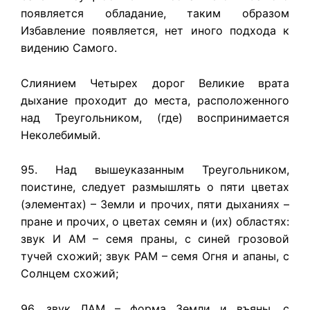
появляется обладание, таким образом
Избавление появляется, нет иного подхода к
видению Самого.
Слиянием Четырех дорог Великие врата
дыхание проходит до места, расположенного
над Треугольником, (где) воспринимается
Неколебимый.
95. Над вышеуказанным Треугольником,
поистине, следует размышлять о пяти цветах
(элементах) – Земли и прочих, пяти дыханиях –
пране и прочих, о цветах семян и (их) областях:
звук И AM – семя праны, с синей грозовой
тучей схожий; звук РАМ – семя Огня и апаны, с
Солнцем схожий;
96. звук ЛАМ – форма Земли и въяны, с