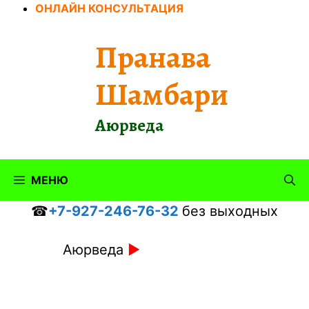
Перейти
ОНЛАЙН КОНСУЛЬТАЦИЯ
к
содержимому
Пранава
Шамбари
Аюрведа
МЕНЮ
☎
+7-927-246-76-32
без выходных
Аюрведа
►