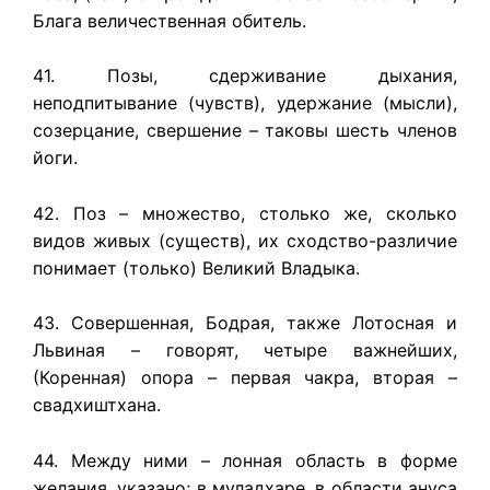
Блага величественная обитель.
41. Позы, сдерживание дыхания,
неподпитывание (чувств), удержание (мысли),
созерцание, свершение – таковы шесть членов
йоги.
42. Поз – множество, столько же, сколько
видов живых (существ), их сходство-различие
понимает (только) Великий Владыка.
43. Совершенная, Бодрая, также Лотосная и
Львиная – говорят, четыре важнейших,
(Коренная) опора – первая чакра, вторая –
свадхиштхана.
44. Между ними – лонная область в форме
желания, указано; в муладхаре, в области ануса