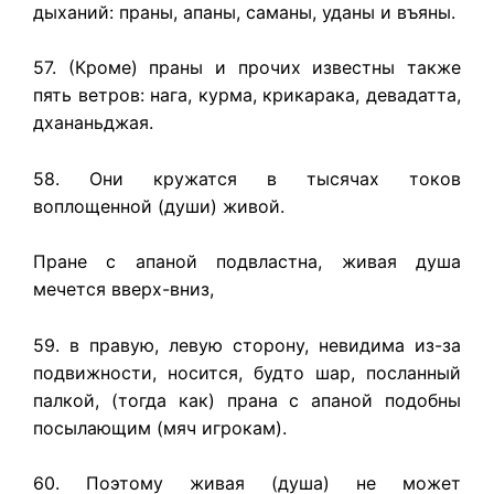
дыханий: праны, апаны, саманы, уданы и въяны.
57. (Кроме) праны и прочих известны также
пять ветров: нага, курма, крикарака, девадатта,
дхананьджая.
58. Они кружатся в тысячах токов
воплощенной (души) живой.
Пране с апаной подвластна, живая душа
мечется вверх-вниз,
59. в правую, левую сторону, невидима из-за
подвижности, носится, будто шар, посланный
палкой, (тогда как) прана с апаной подобны
посылающим (мяч игрокам).
60. Поэтому живая (душа) не может