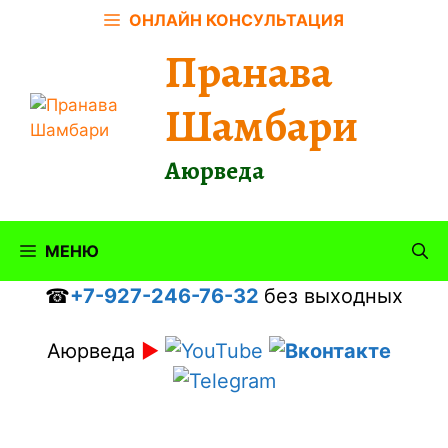
Перейти
ОНЛАЙН КОНСУЛЬТАЦИЯ
к
Пранава
содержимому
Шамбари
Аюрведа
МЕНЮ
☎
+7-927-246-76-32
без выходных
Аюрведа
►