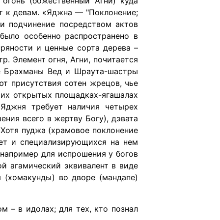
огонь (божественный Агни) куда
т к девам. «Яджна — "Поклонение;
 и подчинение посредством актов
 было особенно распространено в
пряности и ценные сорта дерева –
. Элемент огня, Агни, почитается
е Брахманы Вед и Шраута-шастры
ют присутствия сотен жрецов, чье
ших открытых площадках-ягашалах
 Яджня требует наличия четырех
ения всего в жертву Богу), дэвата
 Хотя пуджа (храмовое поклонение
ует и специализирующихся на нем
 например для испрошения у богов
й агамический эквивалент в виде
я (хомакунды) во дворе (мандапе)
м – в идолах; для тех, кто познал