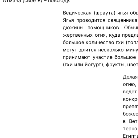
Атмана (свое Я) – повсюду.
Ведическая (шраута) ягья об
Ягья проводится священника
дюжины помощников. Обычн
жертвенных огня, куда предл
большое количество гхи (топл
могут длится несколько мину
принимают участие большое 
(гхи или йогурт), фрукты, цве
Делая
огню,
веде
конкр
препя
божес
в Вет
терно
Египт