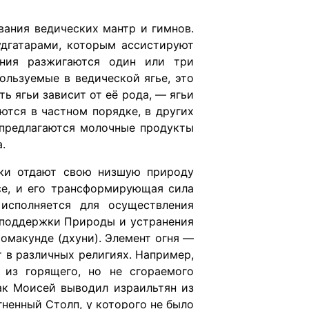
вания ведических мантр и гимнов.
удгатарами, которым ассистируют
ения разжигаются один или три
ользуемые в ведической ягье, это
ь ягьи зависит от её рода, — ягьи
ются в частном порядке, в других
 предлагаются молочные продукты
.
ики отдают свою низшую природу
се, и его трансформирующая сила
исполняется для осуществления
 поддержки Природы и устранения
хомакунде (дхуни). Элемент огня —
т в различных религиях. Например,
из горящего, но не сгораемого
как Моисей выводил израильтян из
гненный Столп, у которого не было