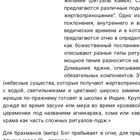
желаний (ритуалы камья). 
предлагаются различные подн
жертвоприношение". Одно из
поклонения, внутреннего и 
ведические времена и в кото
предлагаются огню в определ
как божественный посланни
описывают разные типы ритуа
мощное пение разносится на
Домашние яджни, описываем
обязательных компонентов. Эт
(небесные существа, которые получают жертвопринош
с водой, светильниками и цветами) широко замен
жрецов по-прежнему готовят в школах в Индии. Кру
дождя во время засухи или мира во время кровавой
церемонии под названием агникарака, хома или хав
храма как часть сложных ритуалов-пудж.»
Для
брахманов
(випр) Бог пребывает в огне; для пре