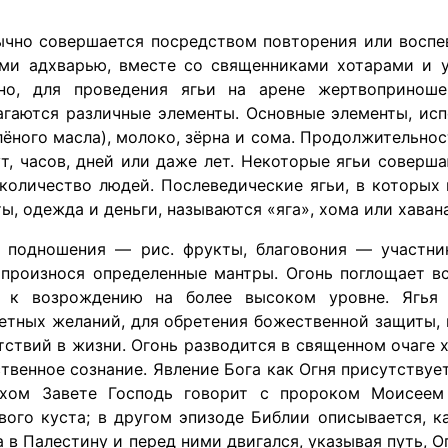
ычно совершается посредством повторения или воспе
ми адхварью, вместе со священниками хотарами и 
о, для проведения ягьи на арене жертвопринош
агаются различные элементы. Основные элементы, исп
ёного масла), молоко, зёрна и сома. Продолжительност
т, часов, дней или даже лет. Некоторые ягьи соверша
количество людей. Послеведические ягьи, в которых
ты, одежда и деньги, называются «яга», хома или хавана
 подношения — рис. фрукты, благовония — участн
 произнося определенные мантры. Огонь поглощает в
т к возрождению на более высоком уровне. Ягья 
етных желаний, для обретения божественной защиты,
тствий в жизни. Огонь разводится в священном очаге 
твенное сознание. Явление Бога как Огня присутствуе
хом Завете Господь говорит с пророком Моисеем 
вого куста; в другом эпизоде Библии описывается, 
а в Палестину и перед ними двигался, указывая путь, О