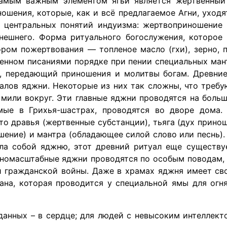
Самым важным элементом ягьи является жертвенный 
ошения, которые, как и всё предлагаемое Агни, уходя
 центральных понятий индуизма: жертвоприношение
внешнего. Форма ритуального богослужения, которое
ром пожертвования — топленое масло (гхи), зерно, 
енном писаниями порядке при пении специальных мантр
к, передающий приношения и молитвы богам. Древни
лов яджни. Некоторые из них так сложны, что требу
 мили вокруг. Эти главные яджни проводятся на боль
ые в Грихья-шастрах, проводятся во дворе дома.
о дравья (жертвенные субстанции), тьяга (дух принош
ение) и мантра (обладающее силой слово или песнь).
ила собой яджню, этот древний ритуал еще существ
пномасштабные яджни проводятся по особым поводам,
 гражданской войны. Даже в храмах яджня имеет сво
ана, которая проводится у специальной ямы для огн
данных – в сердце; для людей с невысоким интеллекто