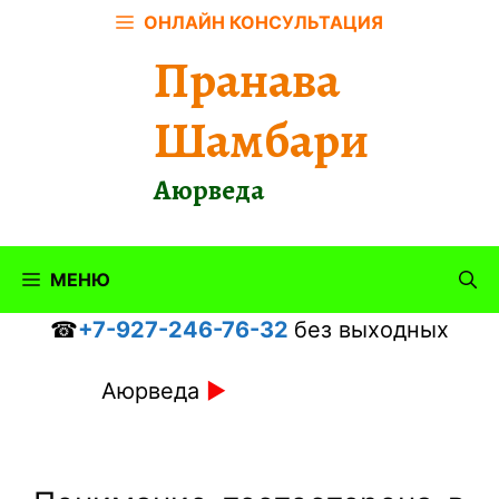
Перейти
ОНЛАЙН КОНСУЛЬТАЦИЯ
к
Пранава
содержимому
Шамбари
Аюрведа
МЕНЮ
☎
+7-927-246-76-32
без выходных
Аюрведа
►