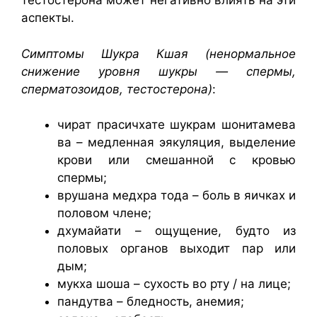
тестостерона может негативно влиять на эти
аспекты.
Симптомы Шукра Кшая (ненормальное
снижение уровня шукры — спермы,
сперматозоидов, тестостерона)
:
чират прасичхате шукрам шонитамева
ва – медленная эякуляция, выделение
крови или смешанной с кровью
спермы;
врушана медхра тода – боль в яичках и
половом члене;
дхумайати – ощущение, будто из
половых органов выходит пар или
дым;
мукха шоша – сухость во рту / на лице;
пандутва – бледность, анемия;