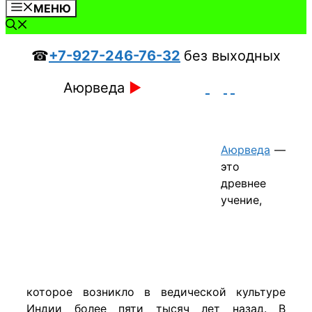
МЕНЮ
☎
+7-927-246-76-32
без выходных
Аюрведа
►
Аюрведа
—
это
древнее
учение,
которое возникло в ведической культуре
Индии более пяти тысяч лет назад. В