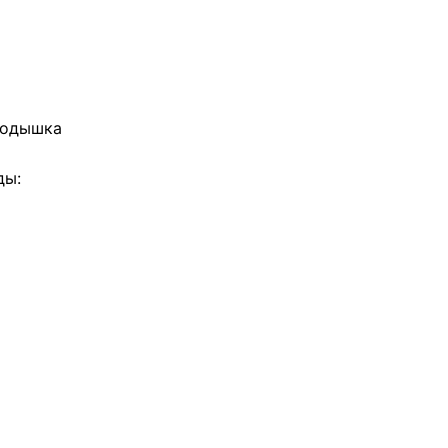
я одышка
ды: