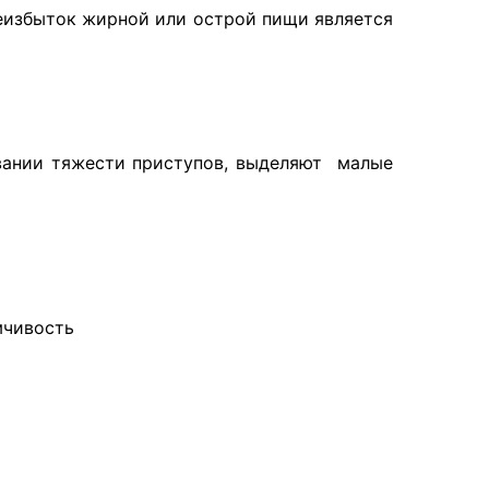
реизбыток жирной или острой пищи является
вании тяжести приступов, выделяют малые
мчивость