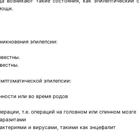
да возникают такие состояния, как эпилептический с
мощи.
никновения эпилепсии:
звестны.
звестны.
имптоматической эпилепсии:
нности или во время родов
рации, т.е. операций на головном или спинном мозге
аразитами
актериями и вирусами, такими как энцефалит