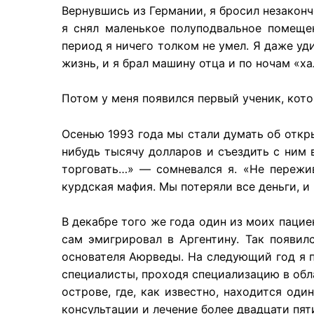
Вернувшись из Германии, я бросил незакон
я снял маленькое полуподвальное помещен
период я ничего толком не умел. Я даже уд
жизнь, и я брал машину отца и по ночам «ха
Потом у меня появился первый ученик, кото
Осенью 1993 года мы стали думать об откры
нибудь тысячу долларов и съездить с ним 
торговать…» — сомневался я. «Не пережив
курдская мафия. Мы потеряли все деньги, и
В декабре того же года один из моих пацие
сам эмигрировал в Аргентину. Так появи
основателя Аюрведы. На следующий год я п
специалисты, проходя специализацию в обл
острове, где, как известно, находится од
консультации и лечение более двадцати пят