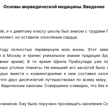
Основы аюрведической медицины. Введение
й, и к девятому классу школы был знаком с трудами Пл
еллект, но оставили спокойным сердце.
оду полностью перевернула мою жизнь. Этот замеч
л в Москву и принес уникальное знание традиции
Бр
евних ариев). В то время Шрила Прабхупада уже по
зных уголках планеты. Не меньшей его заслугой было 
орых вместе с комментариями к ним составил окол
очти двух десятилетий путешествовал по всему миру,
Ведическим канонам. Совершенно очевидно, что без е
учеников. Ему было поручено просвещать население С