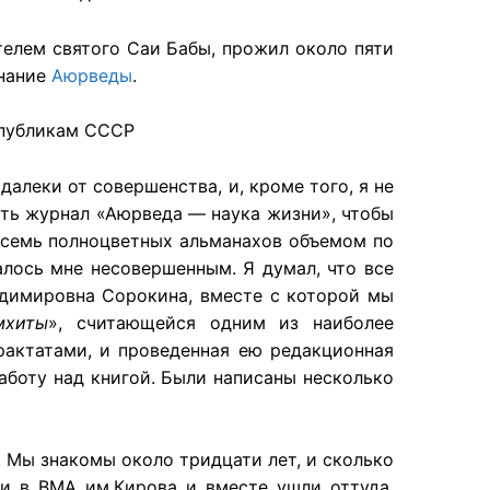
телем святого Саи Бабы, прожил около пяти
знание
Аюрведы
.
спубликам СССР
далеки от совершенства, и, кроме того, я не
ать журнал «Аюрведа — наука жизни», чтобы
восемь полноцветных альманахов объемом по
алось мне несовершенным. Я думал, что все
димировна Сорокина, вместе с которой мы
мхиты
», считающейся одним из наиболее
рактатами, и проведенная ею редакционная
аботу над книгой. Были написаны несколько
 Мы знакомы около тридцати лет, и сколько
ли в ВМА им.Кирова и вместе ушли оттуда,