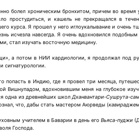
оянно болел хроническим бронхитом, причем во время 
ило простудиться, и кашель не прекращался в течен
его курса. Я прошел у него иглоукалывание и очень т
знь исчезла навсегда. Я очень вдохновился подобным 
и, стал изучать восточную медицину.
щи», а потом в НИИ кардиологии, я продолжал под р
и сигнатурологии.
о попасть в Индию, где я провел три месяца, путешес
лой Вишнупадом, вдохновившим меня на глубокое изу
тся одна из древнейших школ
Дханвантари-Сушрута-са
ознал, что, дабы стать мастером Аюрведы (
кавирадже
уховным учителем в Баварии в день его
Вьяса-пуджи
(Д
воля Господа.