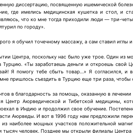
ченную диссертацию, посвященную ишемической болез
ие, где имелись медицинская кушетка и стол, и ста
ивляюсь, что ко мне тогда приходили люди — три-четыр
лтурил по городу».
рого я обучил точечному массажу, а сам ставил иглы и
тии Центра, поскольку нас было уже трое. Один из мо
в Турцию. «Ты заработаешь деньги и откроешь свой Ц
ай! Я помогу тебе сбыть товар…» Я согласился, и 
 мне пришлось съездить в Турцию еще три раза, чтобы 
нтов в благодарность за помощь, оказанную в лечении 
лся Центр Аюрведической и Тибетской медицины, ко
оехал в Индию и продолжил свое обучение. Постепен
асти Аюрведы. И вот в 1996 году нам предложили пере
ин из наиболее мощных участков положительной магн
и тысяч человек. Позднее мы открыли филиалы Центра 