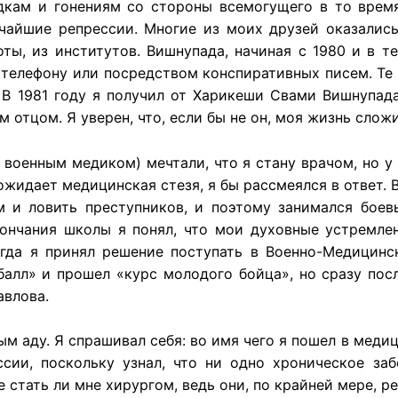
адкам и гонениям со стороны всемогущего в то время
чайшие репрессии. Многие из моих друзей оказались
ты, из институтов. Вишнупада, начиная с 1980 и в т
телефону или посредством конспиративных писем. Те л
 В 1981 году я получил от Харикеши Свами Вишнупа
ым отцом. Я уверен, что, если бы не он, моя жизнь сло
военным медиком) мечтали, что я стану врачом, но у 
ожидает медицинская стезя, я бы рассмеялся в ответ.
м и ловить преступников, и поэтому занимался бое
ончания школы я понял, что мои духовные устремле
гда я принял решение поступать в Военно-Медицинс
балл» и прошел «курс молодого бойца», но сразу посл
авлова.
м аду. Я спрашивал себя: во имя чего я пошел в медиц
сии, поскольку узнал, что ни одно хроническое заб
не стать ли мне хирургом, ведь они, по крайней мере, 