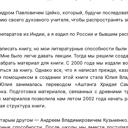
андром Павловичем Цейко, который, будучи последова
нию своего духовного учителя, чтобы распространять 
епаратов из Индии, а я ездил по России и бывшим ре
аписать книгу, но мои литературные способности были 
 Мне было легче давать лекции. Тогда мы решили созд
абрать материал для книги. С 2000 года мы издали 
ься за книгу. Однако все, что я написал прежде, каз
м помощником в создании этой книги стала Юлия Вла
 Юлия занималась переводом «
Аштанга Хридая Са
ка. Подготовка материалов, связанных с древними т
 материалов позволила нам летом 2002 года начать р
ая структура книги.
 старым другом — Андреем Владимировичем Кузьменко.
урные способности. После школы мы вместе поступи