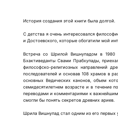
История создания этой книги была долгой.
С детства я очень интересовался философие
и Достоевского, которые обогатили мой инт
Встреча со Шрилой Вишнупадом в 1980 г
Бхактиведанты Свами Прабхупады, приеха
философско-религиозных направлений др
последователей и основав 108 храмов в ра
основных Ведических канонов, объем кот
семидесятилетнем возрасте и в течение п
переводами и комментариями к важнейшим 
смогли бы понять секретов древних ариев.
Шрила Вишнупад стал одним из его первых 