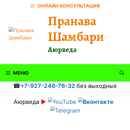
Перейти
ОНЛАЙН КОНСУЛЬТАЦИЯ
к
Пранава
содержимому
Шамбари
Аюрведа
МЕНЮ
☎
+7-927-246-76-32
без выходных
Аюрведа
►