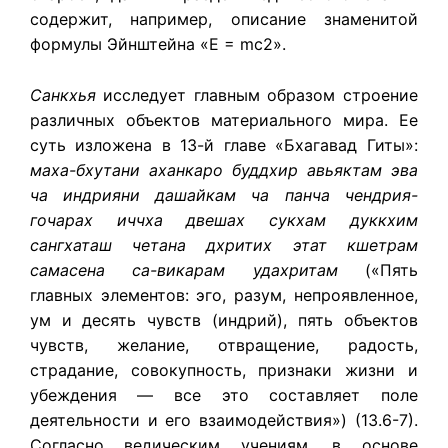
содержит, например, описание знаменитой
формулы Эйнштейна «E = mc2».
Санкхья
исследует главным образом строение
различных объектов материального мира. Ее
суть изложена в 13-й главе «Бхагавад Гиты»:
маха-бхутани аханкаро буддхир авьяктам эва
ча индрияни дашайкам ча панча чендрия-
гочарах иччха двешах сукхам дуккхим
сангхаташ четана дхритих этат кшетрам
самасена са-викарам удахритам
(«Пять
главных элементов: эго, разум, непроявленное,
ум и десять чувств (индрий), пять объектов
чувств, желание, отвращение, радость,
страдание, совокупность, признаки жизни и
убеждения — все это составляет поле
деятельности и его взаимодействия») (13.6-7).
Согласно ведическим учениям, в основе