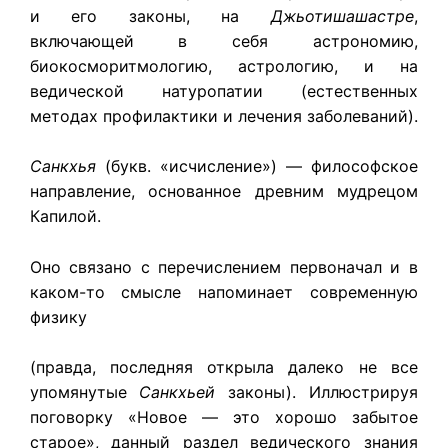
и его законы, на
Джьотишашастре
,
включающей в себя астрономию,
биокосморитмологию, астрологию, и на
ведической натуропатии (естественных
методах профилактики и лечения заболеваний).
Санкхья
(букв. «исчисление») — философское
направление, основанное древним мудрецом
Капилой.
Оно связано с перечислением первоначал и в
каком-то смысле напоминает современную
физику
(правда, последняя открыла далеко не все
упомянутые
Санкхьей
законы). Иллюстрируя
поговорку «Новое — это хорошо забытое
старое», данный раздел ведического знания