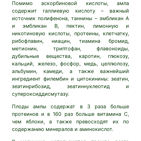
Помимо аскорбиновой кислоты, амла
содержит галлиевую кислоту – важный
источник полифенона, таннины – эмбликан А
и эмбликан В, пектин, лимонную и
никотиновую кислоты, протеины, клетчатку,
рибофлавин, ниацин, тиамина бромид,
метионин, триптофан, флавоноиды,
дубильные вещества, каротин, глюкозу,
кальций, железо, фосфор, медь, целлюлозу,
альбумин, камеди, а также важнейший
ингредиент филембин и цитокинины: зеатин,
зеатинрибозид, зеатиннуклеотид и
супероксиддисмутазу.
Плоды амлы содержат в 3 раза больше
протеинов и в 160 раз больше витамина С,
чем яблоки, а также превосходят их по
содержанию минералов и аминокислот.