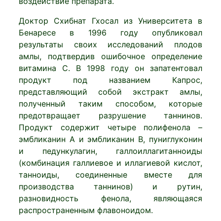
воздействие препарата.
Доктор Схибнат Гхосал из Университета в
Бенаресе в 1996 году опубликовал
результаты своих исследований плодов
амлы, подтвердив ошибочное определение
витамина С. В 1998 году он запатентовал
продукт под названием Капрос,
представляющий собой экстракт амлы,
полученный таким способом, которые
предотвращает разрушение таннинов.
Продукт содержит четыре полифенола –
эмбликанин А и эмбликанин В, пуниглуконин
и педункулагин, галлоиллагитанноиды
(комбинация галлиевое и иллагиевой кислот,
танноиды, соединенные вместе для
производства таннинов) и рутин,
разновидность фенола, являющаяся
распространенным флавоноидом.