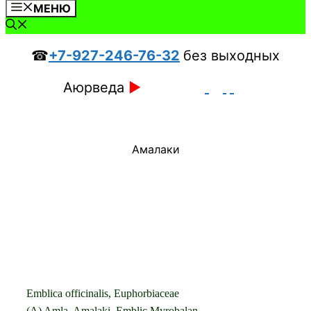
МЕНЮ
☎
+7-927-246-76-32
без выходных
Аюрведа
►
Амалаки
Emblica officinalis, Euphorbiaceae
(A) Amla, Amalaki, Emblic Myrobalan