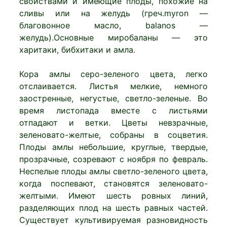
свойствами и имеющие плоды, похожие на
сливы или на желудь (греч.myron —
благовонное масло, balanos —
желудь).Основные миробаланы — это
харитаки, бибхитаки и амла.
Кора амлы серо-зеленого цвета, легко
отслаивается. Листья мелкие, немного
заостренные, негустые, светло-зеленые. Во
время листопада вместе с листьями
отпадают и ветки. Цветы невзрачные,
зеленовато-желтые, собраны в соцветия.
Плоды амлы небольшие, круглые, твердые,
прозрачные, созревают с ноября по февраль.
Неспелые плоды амлы светло-зеленого цвета,
когда поспевают, становятся зеленовато-
желтыми. Имеют шесть ровных линий,
разделяющих плод на шесть равных частей.
Существует культивируемая разновидность