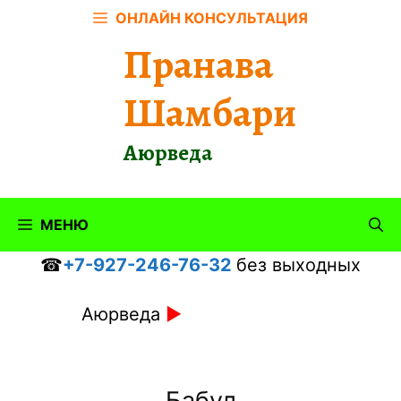
Перейти
ОНЛАЙН КОНСУЛЬТАЦИЯ
к
Пранава
содержимому
Шамбари
Аюрведа
МЕНЮ
☎
+7-927-246-76-32
без выходных
Аюрведа
►
Бабул