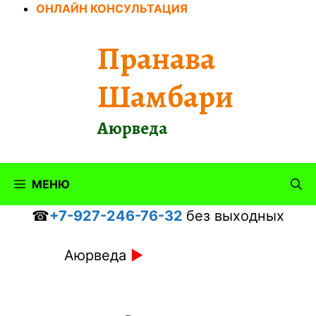
Перейти
ОНЛАЙН КОНСУЛЬТАЦИЯ
к
содержимому
Пранава
Шамбари
Аюрведа
МЕНЮ
☎
+7-927-246-76-32
без выходных
Аюрведа
►