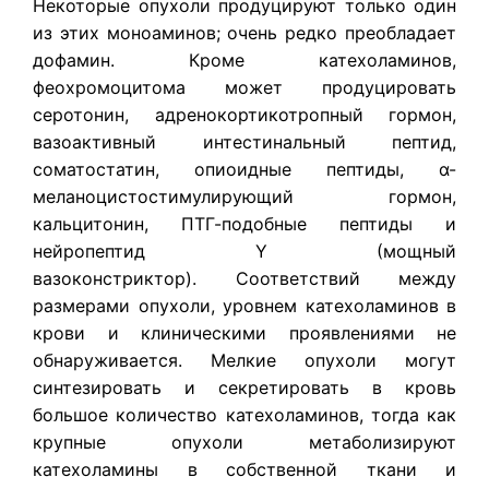
Некоторые опухоли продуцируют только один
из этих моноаминов; очень редко преобладает
дофамин. Кроме катехоламинов,
феохромоцитома может продуцировать
серотонин, адренокортикотропный гормон,
вазоактивный интестинальный пептид,
соматостатин, опиоидные пептиды, α-
меланоцистостимулирующий гормон,
кальцитонин, ПТГ-подобные пептиды и
нейропептид Y (мощный
вазоконстриктор). Соответствий между
размерами опухоли, уровнем катехоламинов в
крови и клиническими проявлениями не
обнаруживается. Мелкие опухоли могут
синтезировать и секретировать в кровь
большое количество катехоламинов, тогда как
крупные опухоли метаболизируют
катехоламины в собственной ткани и