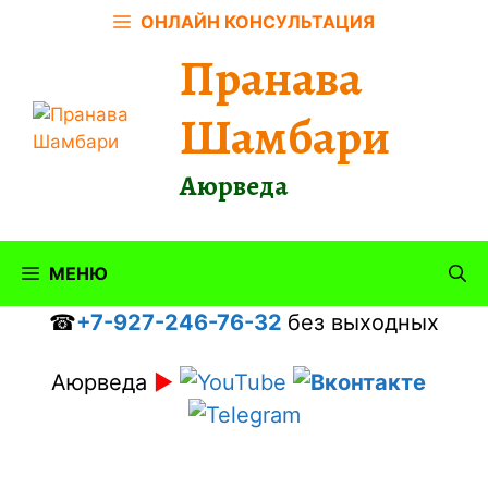
Перейти
ОНЛАЙН КОНСУЛЬТАЦИЯ
к
Пранава
содержимому
Шамбари
Аюрведа
МЕНЮ
☎
+7-927-246-76-32
без выходных
Аюрведа
►