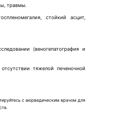
сы, травмы.
оспленомегалия, стойкий асцит,
следовании (веногепатография и
 отсутствии тяжелой печеночной
ьтируйтесь с аюрведическим врачом для
ста.