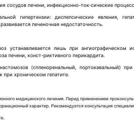
ия сосудов печени, инфекционно-ток-сические процес
льной гипертензии: диспепсические явления, гепат
 развивается печеночная недостаточность.
оз устанавливается лишь при ангиографическом ис
за печени, конст-риктивного перикардита.
настомозов (спленоренальный, портокавальный) при
к при хроническом гепатите.
ионного медицинского лечения. Перед применением проконсул
формационный характер. Рекомендуется консультация специали
те.