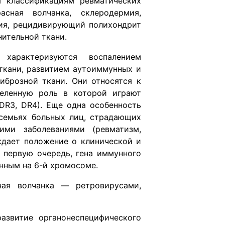
м классификациям ревматических
сная волчанка, склеродермия,
гия, рецидивирующий полихондрит
нительной ткани.
НИ
характеризуются воспалением
ткани, развитием аутоиммунных и
брозной ткани. Они относятся к
деленную роль в которой играют
 DR3, DR4). Еще одна особенность
семьях больных лиц, страдающих
ми заболеваниями (ревматизм,
ждает положение о клинической и
в первую очередь, гена иммунного
енным на 6-й хромосоме.
ная волчанка — ретровирусами,
азвитие органонеспецифического