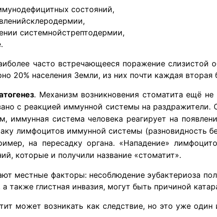
ммунодефицитных состояний,
явленийсклеродермии,
вении системнойстрептодермии,
.
аиболее часто встречающееся поражение слизистой о
но 20% населения Земли, из них почти каждая вторая
атогенез
.
Механизм возникновения стоматита ещё не 
язано с реакцией иммунной системы на раздражители. 
ам, иммунная система человека реагирует на появлен
атаку лимфоцитов иммунной системы (разновидность б
ример, на пересадку органа. «Нападение» лимфоцит
ий, которые и получили название «стоматит».
ают местные факторы: несоблюдение эубактериоза пол
т, а также глистная инвазия, могут быть причиной ката
атит может возникать как следствие, но это уже один 