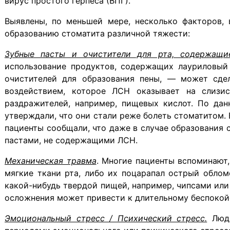
вирус простого герпеса (ВПГ).
Выявлены, по меньшей мере, несколько факторов, 
образованию стоматита различной тяжести:
Зубные пасты и очистители для рта, содержащие
использование продуктов, содержащих лауриловый 
очистителей для образования пены, — может сде
воздействием, которое ЛСН оказывает на слизи
раздражителей, например, пищевых кислот. По да
утверждали, что они стали реже болеть стоматитом.
пациенты сообщали, что даже в случае образования 
пастами, не содержащими ЛСН.
Механическая травма
. Многие пациенты вспоминают
мягкие ткани рта, либо их поцарапал острый облом
какой-нибудь твердой пищей, например, чипсами или
осложнения может привести к длительному беспокой
Эмоциональный стресс / Психический стресс.
Люди