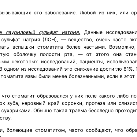
вызывающих это заболевание. Любой из них, или ср
 лауриловый сульфат натрия.
Данные исследовани
сульфат натрия (ЛСН), — вещество, очень часто вк
лать вспышки стоматита более частыми. Возможно
стую оболочку полости рта, — от этого она стан
нным некоторых исследований, пациенты, использов
 В одном из исследований это снижение достигло 81%. 
стоматита язвы были менее болезненными, если в этот
, что стоматит образовался у них поле какого-либо 
ок зуба, неровный край коронки, протеза или слизи
 сухариками. Обычно такая травма бесследно проходит 
ству.
, болеющие стоматитом, часто сообщают, что обра