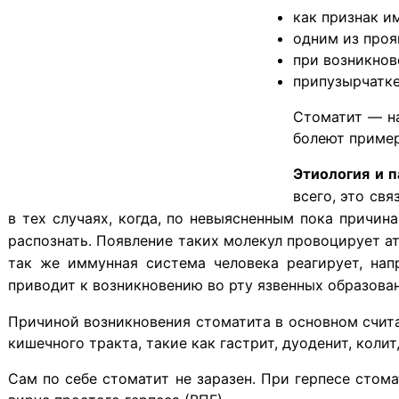
как признак и
одним из про
при возникно
припузырчатке
​Стоматит — н
болеют пример
Этиология и п
всего, это св
в тех случаях, когда, по невыясненным пока причин
распознать. Появление таких молекул провоцирует 
так же иммунная система человека реагирует, нап
приводит к возникновению во рту язвенных образован
Причиной возникновения стоматита в основном счит
кишечного тракта, такие как гастрит, дуоденит, коли
Сам по себе стоматит не заразен. При герпесе стом