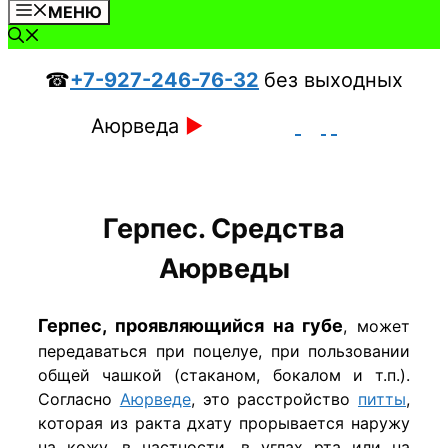
МЕНЮ
☎
+7-927-246-76-32
без выходных
Аюрведа
►
Герпес. Средства
Аюрведы
Герпес, проявляющийся на губе
, может
передаваться при поцелуе, при пользовании
общей чашкой (стаканом, бокалом и т.п.).
Согласно
Аюрведе
, это расстройство
питты
,
которая из ракта дхату прорывается наружу
на кожу, в частности, в углах рта или на