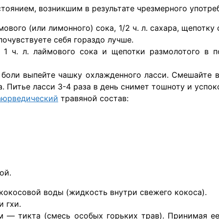
тоянием, возникшим в результате чрезмерного употреб
ового (или лимонного) сока, 1/2 ч. л. сахара, щепотку со
почувствуете себя гораздо лучше.
м 1 ч. л. лаймового сока и щепотки размолотого в
 боли выпейте чашку охлажденного ласси. Смешайте в м
 Питье ласси 3-4 раза в день снимет тошноту и успок
аюрведический
травяной состав:
ой.
кокосовой воды (жидкость внутри свежего кокоса).
 гхи.
— тикта (смесь особых горьких трав). Принимая ее п