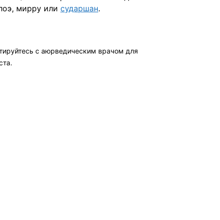
лоэ,
мирру или
сударшан
.
ьтируйтесь с аюрведическим врачом для
ста.