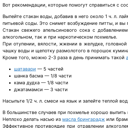
Вот рекомендации, которые помогут справиться с сос
Выпейте стакан воды, добавив в него около 1 ч. л. лайм
питьевой соды. Это снимет возбуждение питты, и вы 
Стакан свежего апельсинового сока с добавление
алкогольном, так и при наркотическом похмелье.
При отупении, вялости, жжении в желудке, головной
чашку воды и щепотку размолотого в порошок кумина.
Кроме того, можно 2-3 раза в день принимать такой
шатавари
— 5 частей
шанка басма — 1/8 части
кама дудха — 1/8 части
джатамамси — 3 части
Насыпьте 1/2 ч. л. смеси на язык и запейте теплой вод
В большинстве случаев при похмелье хорошо выпить 
Неплохо делать насью из
масла брингарадж
или брами
Эффективное противоядие при отравлении алкоголем 