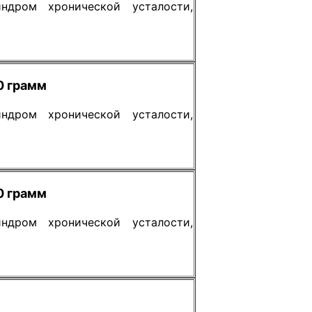
индром хронической усталости,
0 грамм
индром хронической усталости,
0 грамм
индром хронической усталости,