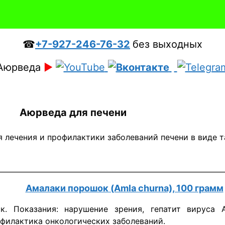
☎
+7-927-246-76-32
без выходных
Аюрведа
►
Аюрведа для печени
 лечения и профилактики заболеваний печени в виде 
Амалаки порошок (Amla churna), 100 грамм
к. Показания: нарушение зрения, гепатит вируса А
офилактика онкологических заболеваний.