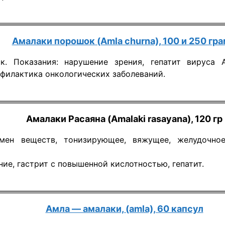
Амалаки порошок (Amla churna), 100 и 250 гр
к. Показания: нарушение зрения, гепатит вируса А
офилактика онкологических заболеваний.
Амалаки Расаяна (Amalaki rasayana), 120 гр
мен веществ, тонизирующее, вяжущее, желудочно
ние, гастрит с повышенной кислотностью, гепатит.
Амла — амалаки, (amla), 60 капсул