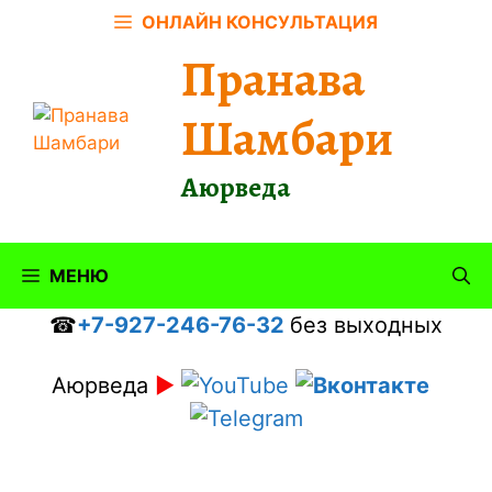
Перейти
ОНЛАЙН КОНСУЛЬТАЦИЯ
к
Пранава
содержимому
Шамбари
Аюрведа
МЕНЮ
☎
+7-927-246-76-32
без выходных
Аюрведа
►