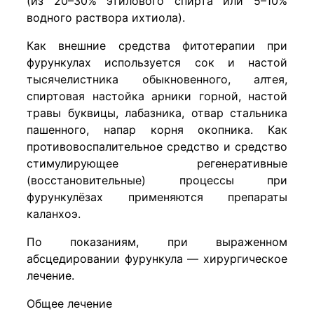
(из 20–30% этилового спирта или 5–10%
водного раствора ихтиола).
Как внешние средства фитотерапии при
фурункулах используется сок и настой
тысячелистника обыкновенного, алтея,
спиртовая настойка арники горной, настой
травы буквицы, лабазника, отвар стальника
пашенного, напар корня окопника. Как
противовоспалительное средство и средство
стимулирующее регенеративные
(восстановительные) процессы при
фурункулёзах применяются препараты
каланхоэ.
По показаниям, при выраженном
абсцедировании фурункула — хирургическое
лечение.
Общее лечение