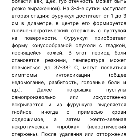
области век, щек, губ отечность может быть
резко выраженной). На 3-4-е сутки наступает
вторая стадия: фурункул достигает от 1 до 3
см в диаметре, в центре его формируется
гнойно-некротический стержень с пустулой
на поверхности. Фурункул приобретает
форму конусообразной опухоли с гладкой,
лоснящейся кожей. В этот период боли
становятся резкими, температура может
повыситься до 37-38° С, могут появиться
симптомы интоксикации (общее
недомогание, разбитость, головные боли и
др.). Далее покрышка пустулы
самопроизвольно или искусственно
вскрывается и из фурункула выделяется
гнойное, иногда с примесью крови
содержимое, а затем желто-зеленая
некротическая «пробка» (некротический
стержень). После удаления или отторжения