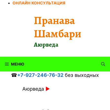
Перейти
ОНЛАЙН КОНСУЛЬТАЦИЯ
к
содержимому
Пранава
Шамбари
Аюрведа
МЕНЮ
☎
+7-927-246-76-32
без выходных
Аюрведа
►