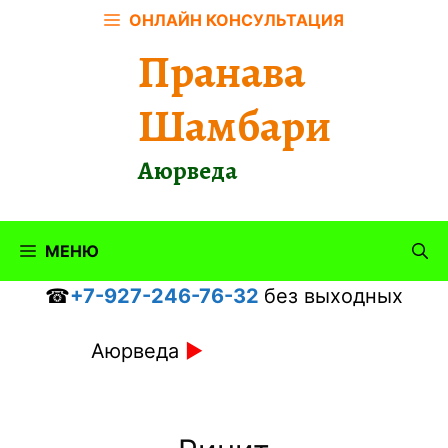
Перейти
ОНЛАЙН КОНСУЛЬТАЦИЯ
к
Пранава
содержимому
Шамбари
Аюрведа
МЕНЮ
☎
+7-927-246-76-32
без выходных
Аюрведа
►