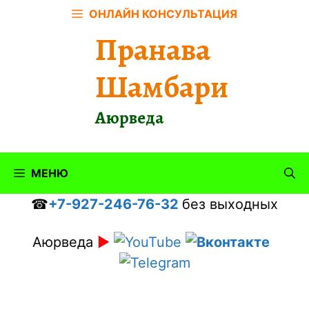
Перейти
ОНЛАЙН КОНСУЛЬТАЦИЯ
к
Пранава
содержимому
Шамбари
Аюрведа
МЕНЮ
☎
+7-927-246-76-32
без выходных
Аюрведа
►