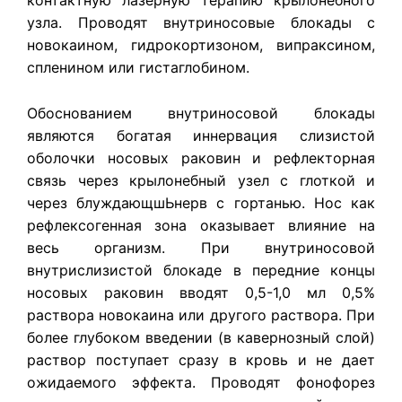
контактную лазерную терапию крылонебного
узла. Проводят внутриносовые блокады с
новокаином, гидрокортизоном, випраксином,
спленином или гистаглобином.
Обоснованием внутриносовой блокады
являются богатая иннервация слизистой
оболочки носовых раковин и рефлекторная
связь через крылонебный узел с глоткой и
через блуждающшЬнерв с гортанью. Нос как
рефлексогенная зона оказывает влияние на
весь организм. При внутриносовой
внутрислизистой блокаде в передние концы
носовых раковин вводят 0,5-1,0 мл 0,5%
раствора новокаина или другого раствора. При
более глубоком введении (в кавернозный слой)
раствор поступает сразу в кровь и не дает
ожидаемого эффекта. Проводят фонофорез