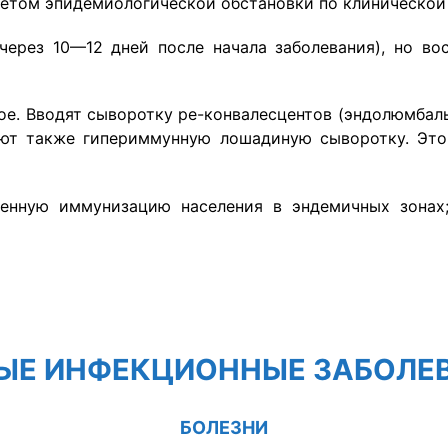
четом эпидемиологической обстановки по клинической
через 10—12 дней после начала заболевания), но в
ое. Вводят сыворотку ре-конвалесцентов (эндолюмба
ют также гипериммунную лошадиную сыворотку. Это
.
венную иммунизацию населения в эндемичных зонах;
ЫЕ ИНФЕКЦИОННЫЕ ЗАБОЛЕ
БОЛЕЗНИ