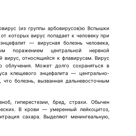
овирус (из группы арбовирусов)ю Вспышки
 от которых вирус попадает к человеку при
энцефалит — вирусная болезнь человека,
тым поражением центральной нервной
 вирус, относящийся к флавирусам. Вирус
го облучения. Может долго сохраняться в
уса клещевого энцефалита — центрально-
, что болезнь, вызванная дальневосточным
ноб, гиперестезии, бред, страхи. Обычен
ческих. В крови — умеренный лейкоцитоз,
трация сахара. Выделяют менингеальную,