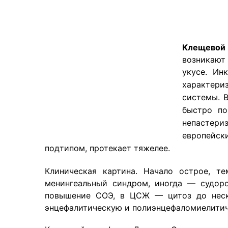
Клещевой
возникают 
укусе. Ин
характер
системы.
быстро по
непастери
европейск
подтипом, протекает тяжелее.
Клиническая картина. Начало острое, те
менингеальный синдром, иногда — судоро
повышение СОЭ, в ЦСЖ — цитоз до неско
энцефалитическую и полиэнцефаломиелити