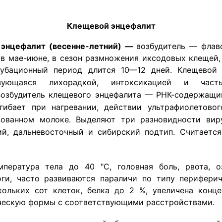
Клещевой энцефалит
 энцефалит
(весенне-летний)
—
возбудитель — флав
в мае-июне, в сезон размножения иксодовых клещей,
кубационный период длится 10—12 дней.
Клещевой 
изующаяся лихорадкой, интоксикацией и час
Возбудитель клещевого энцефалита — РНК-содержащий
гибает при нагревании, действии ультрафиолетово
зованном молоке. Выделяют три разновидности вир
ий, дальневосточный и сибирский подтип. Считается
мпература тела до 40 "С, головная боль, рвота, оз
ги, часто развиваются параличи по типу перифери
льких сот клеток, белка до 2 %, увеличена концен
ческую формы с соответствующими расстройствами.