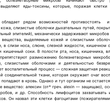
ка, болезнетворные микробы начинают быстро 
 выделяют яды-токсины, которые, поражая клетки
а обладает рядом возможностей противостоять и
 кожа, слизистые оболочки дыхательных путей, пок
ьный эпителий), механически задерживают микробов 
е вещества, выделяемые кожей и слизистыми оболо
 в слизи носа, слюне, слезной жидкости, кишечном с
 кишечный соки. В полости рта, носа, кишечника, в
 препятствуют размножению болезнетворных микробо
, слизистыми оболочками и деятельностью безвре
кает воспалительный процесс — сложная защитная реакц
ой соединительной ткани, которая окружает очаг вос
 попадают в кровь. Однако и тут организм не остаетс
 вещество: алексин (от* греч. alexin — защищаю), о
обов, и др. Способность лимфоцитов захватывать 
в. Он назвал эти клетки фагоцитами (пожирателями)