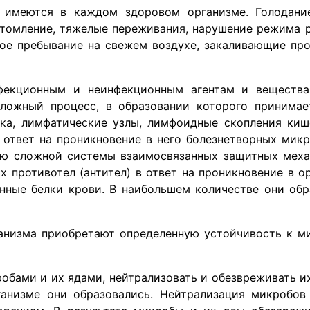
 имеются в каждом здоровом организме. Голодани
утомление, тяжелые переживания, нарушение режима 
ное пребывание на свежем воздухе, закаливающие пр
нфекционным и неинфекционным агентам и вещест
ожный процесс, в образовании которого принимает
нка, лимфатические узлы, лимфоидные скопления киш
 ответ на проникновение в него болезнетворных микр
щью сложной системы взаимосвязанных защитных меха
 противотел (антител) в ответ на проникновение в 
нные белки крови. В наибольшем количестве они обр
анизма приобретают определенную устойчивость к ми
обами и их ядами, нейтрализовать и обезвреживать их
ганизме они образовались. Нейтрализация микробов