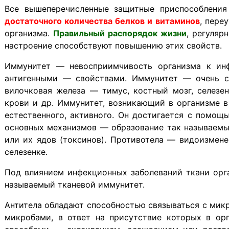
Все вышеперечисленные защитные приспособления
достаточного количества белков и витаминов
, пере
организма.
Правильный распорядок жизни
, регуляр
настроение способствуют повышению этих свойств.
Иммунитет — невосприимчивость организма к и
антигенными — свойствами. Иммунитет — очень сл
вилочковая железа — тимус, костный мозг, селезе
крови и др. Иммунитет, возникающий в организме в
естественного, активного. Он достигается с помо
основных механизмов — образование так называемых
или их ядов (токсинов). Противотела — видоизмене
селезенке.
Под влиянием инфекционных заболеваний ткани орг
называемый тканевой иммунитет.
Антитела обладают способностью связываться с микр
микробами, в ответ на присутствие которых в ор