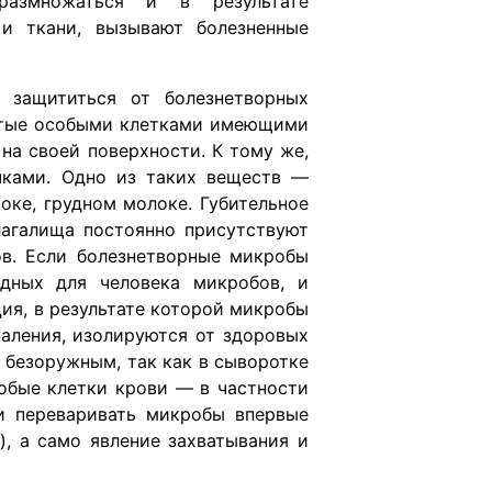
размножаться и в результате
 и ткани, вызывают болезненные
 защититься от болезнетворных
рытые особыми клетками имеющими
на своей поверхности. К тому же,
чками. Одно из таких веществ —
оке, грудном молоке. Губительное
лагалища постоянно присутствуют
в. Если болезнетворные микробы
дных для человека микробов, и
ия, в результате которой микробы
паления, изолируются от здоровых
я безоружным, так как в сыворотке
собые клетки крови — в частности
и переваривать микробы впервые
, а само явление захватывания и