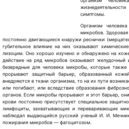
организм челове
жизнедеятельности
симптомы.
Организм человек
микробов. Здоровая
постоянно двигающиеся кнаружи реснички (мерцател
губительное влияние на них оказывают химически
лизоцим. Оно хорошо изучено и обнаружено на коже,
действие на ряд микробов оказывают желудочный и
безвредные для человека микробы, которые также
прорывают защитный барьер, образованный кожей
внедряются в ткани организма, то на их пути возни
или погибают, или вследствие образования фиброзн
органов. Если микробы прорывают и этот барьер, они
крови постоянно присутствует специальное защитное
лимфоциты, захватывающие и переваривающие микр
наблюдал выдающийся русский ученый И. И. Мечнико
пожирания микробов — фагоцитозом.