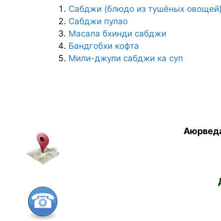
Сабджи (блюдо из тушёных овощей
Сабджи пулао
Масала бхинди сабджи
Бандгобхи кофта
Мили-джули сабджи ка суп
Аюрведа