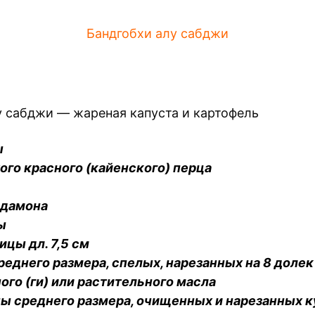
Бандгобхи алу сабджи
у сабджи — жареная капуста и картофель
ы
отого красного (кайенского) перца
рдамона
ы
ицы дл. 7,5 см
реднего размера, спелых, нарезанных на 8 долек
еного (ги) или растительного масла
ы среднего размера, очищенных и нарезанных 