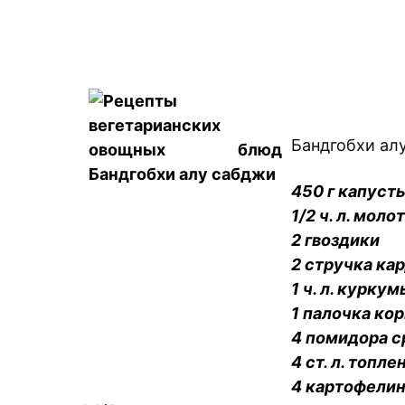
Бандгобхи ал
450 г капуст
1/2 ч. л. мол
2 гвоздики
2 стручка ка
1 ч. л. куркум
1 палочка кор
4 помидора с
4 ст. л. топл
4 картофелин