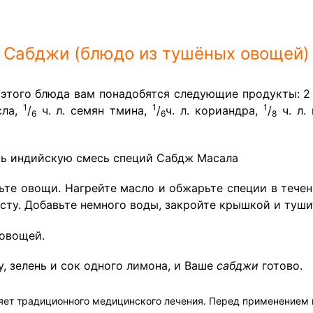
Сабджи (блюдо из тушёных овощей)
 этого блюда вам понадобятся следующие продукты: 
1
1
1
сла,
/
ч. л. семян тмина,
/
ч. л. кориандра,
/
ч. л.
6
6
8
ь индийскую смесь специй Сабдж Масала
те овощи. Нагрейте масло и обжарьте специи в течени
усту. Добавьте немного воды, закройте крышкой и туши
 овощей.
у, зелень и сок одного лимона, и Ваше
сабджи
готово.
яет традиционного медицинского лечения. Перед применением