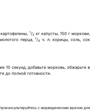
1
2 картофелины,
/
кг капусты, 150 г моркови,
2
1
 молотого перца,
/
ч. л. корицы, соль, сок
4
е 10 секунд; добавьте морковь, обжарьте в
те до полной готовности.
 проконсультируйтесь с аюрведическим врачом для