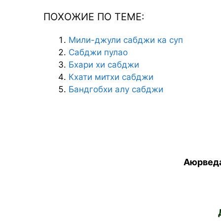
ПОХОЖИЕ ПО ТЕМЕ:
Мили-джули сабджи ка суп
Сабджи пулао
Бхари хи сабджи
Кхати митхи сабджи
Бандгобхи алу сабджи
Аюрведа