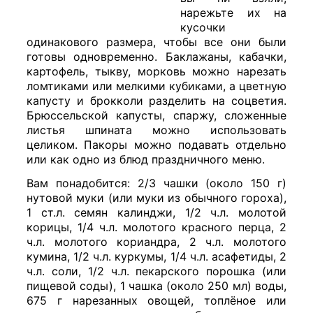
нарежьте их на
кусочки
одинакового размера, чтобы все они были
готовы одновременно. Баклажаны, кабачки,
картофель, тыкву, морковь можно нарезать
ломтиками или мелкими кубиками, а цветную
капусту и брокколи разделить на соцветия.
Брюссельской капусты, спаржу, сложенные
листья шпината можно использовать
целиком. Пакоры можно подавать отдельно
или как одно из блюд праздничного меню.
Вам понадобится: 2/3 чашки (около 150 г)
нутовой муки (или муки из обычного гороха),
1 ст.л. семян калинджи, 1/2 ч.л. молотой
корицы, 1/4 ч.л. молотого красного перца, 2
ч.л. молотого кориандра, 2 ч.л. молотого
кумина, 1/2 ч.л. куркумы, 1/4 ч.л. асафетиды, 2
ч.л. соли, 1/2 ч.л. пекарского порошка (или
пищевой соды), 1 чашка (около 250 мл) воды,
675 г нарезанных овощей, топлёное или